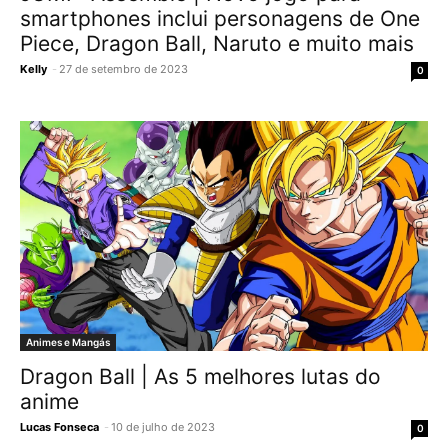
smartphones inclui personagens de One
Piece, Dragon Ball, Naruto e muito mais
Kelly
-
27 de setembro de 2023
0
Animes e Mangás
Dragon Ball | As 5 melhores lutas do
anime
Lucas Fonseca
-
10 de julho de 2023
0