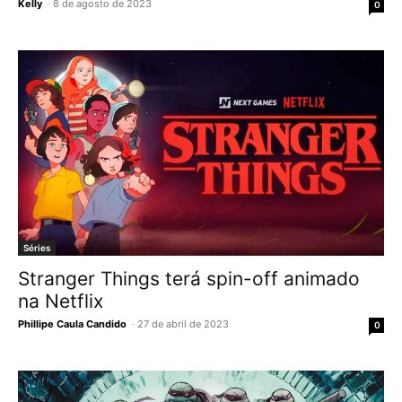
Kelly
-
8 de agosto de 2023
0
Séries
Stranger Things terá spin-off animado
na Netflix
Phillipe Caula Candido
-
27 de abril de 2023
0