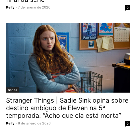
Kelly
-
7 de janeiro de 2026
0
Séries
Stranger Things | Sadie Sink opina sobre
destino ambíguo de Eleven na 5ª
temporada: “Acho que ela está morta”
Kelly
-
6 de janeiro de 2026
0