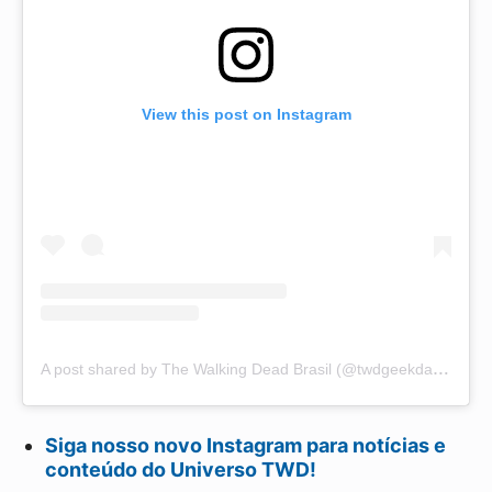
View this post on Instagram
A
post shared by The Walking Dead Brasil (@twdgeekdama)
Siga nosso novo Instagram para notícias e
conteúdo do Universo TWD!