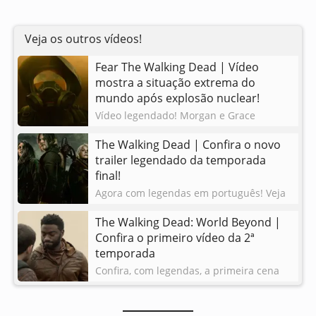
Veja os outros vídeos!
Fear The Walking Dead | Vídeo
mostra a situação extrema do
mundo após explosão nuclear!
Vídeo legendado! Morgan e Grace
tentam sobreviver no ambiente mais
The Walking Dead | Confira o novo
inóspito possível. É o apocalipse nuclear-
25/07/2021
trailer legendado da temporada
zumbi!
final!
Agora com legendas em português! Veja
em detalhes o trailer da 11ª temporada
The Walking Dead: World Beyond |
de The Walking Dead.
24/07/2021
Confira o primeiro vídeo da 2ª
temporada
Confira, com legendas, a primeira cena
da segunda e última temporada de The
Walking Dead: World Beyond.
24/07/2021