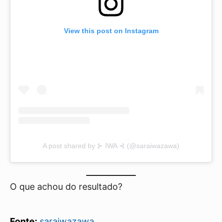
View this post on Instagram
A post shared by ⊱ IWA ⊰ (@saraiwazawa)
O que achou do resultado?
Fonte:
saraiwazawa