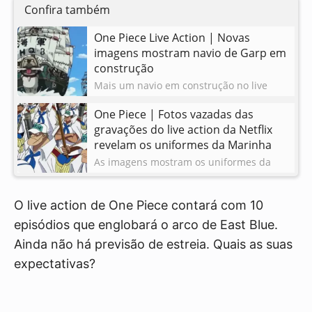
Confira também
One Piece Live Action | Novas
imagens mostram navio de Garp em
construção
Mais um navio em construção no live
action de One Piece da Netflix! Desta vez
One Piece | Fotos vazadas das
o de Monkey D. Garp. Confira as fotos
23/03/2022
gravações do live action da Netflix
dos bastidores!
revelam os uniformes da Marinha
As imagens mostram os uniformes da
Marinha, com seu logotipo característico,
e alguns figurantes caracterizados.
01/03/2022
O live action de One Piece contará com 10
Confira!
episódios que englobará o arco de East Blue.
Ainda não há previsão de estreia. Quais as suas
expectativas?