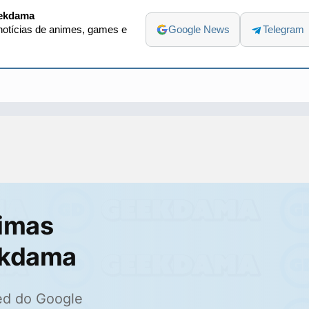
ekdama
otícias de animes, games e
Google News
Telegram
imas
ekdama
ed do Google