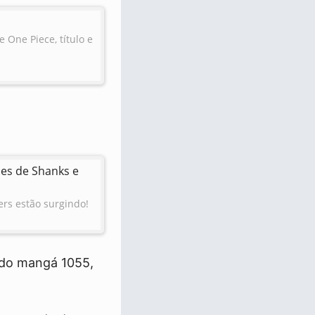
 One Piece, título e
hes de Shanks e
ers estão surgindo!
 do mangá 1055,