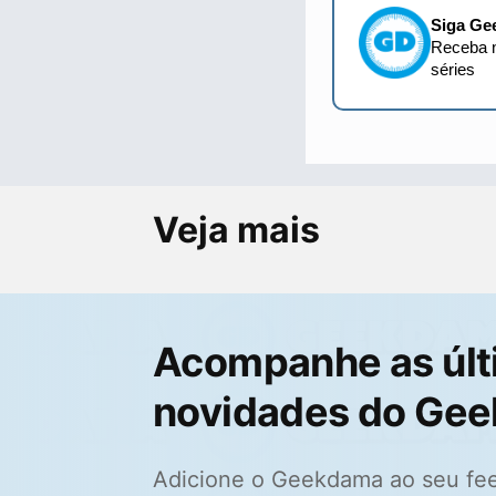
Siga Ge
Receba n
séries
Veja mais
Acompanhe as últ
novidades do Ge
Adicione o Geekdama ao seu fe