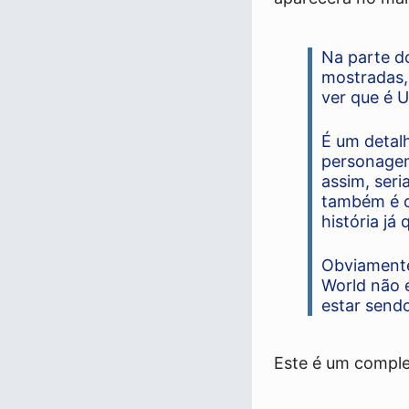
Na parte d
mostradas,
ver que é 
É um detal
personagem
assim, seri
também é c
história já 
Obviamente
World não 
estar sendo
Este é um comple