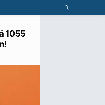
gá 1055
n!