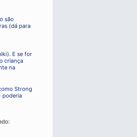
o são
ras (dá para
o
i). E se for
o criança
nte na
(como Strong
) poderia
edo: