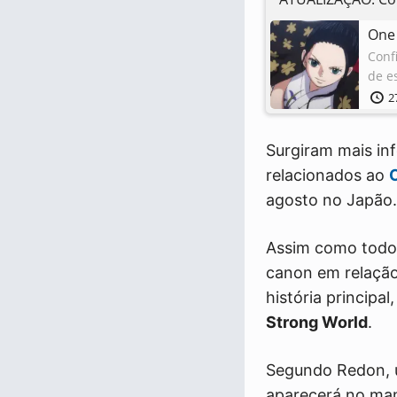
One 
Conf
de es
2
Surgiram mais in
relacionados ao
agosto no Japão.
Assim como todos
canon em relação
história principa
Strong World
.
Segundo Redon, u
aparecerá no man