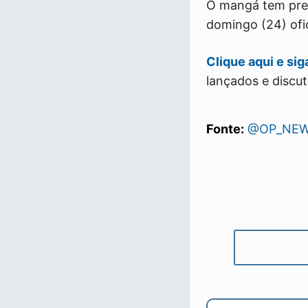
O mangá tem pre
domingo (24) ofi
Clique aqui e si
lançados e discut
Fonte:
@OP_NEW