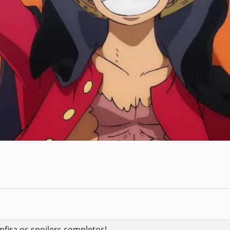
Compartilhe
fira os spoilers completos!