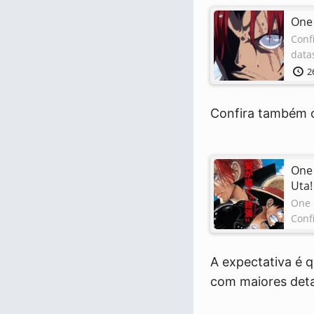
One
Conf
data
2
Confira também
One 
Uta!
One 
Conf
2
A expectativa é 
com maiores deta