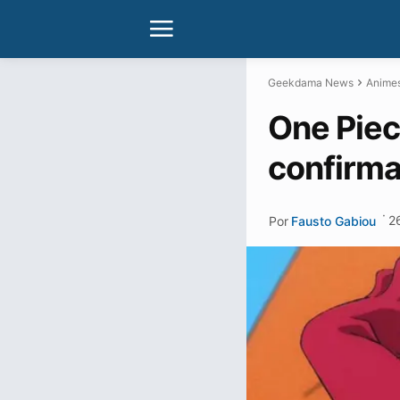
Geekdama News
Anime
One Piec
confirm
·
2
Por
Fausto Gabiou