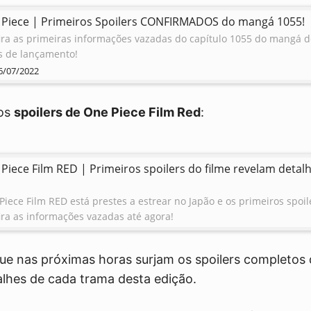
 Piece | Primeiros Spoilers CONFIRMADOS do mangá 1055!
ira as primeiras informações vazadas do capítulo 1055 do mangá de
s de lançamento!
6/07/2022
 os
spoilers de One Piece Film Red
:
Piece Film RED | Primeiros spoilers do filme revelam detal
Piece Film RED está prestes a estrear no Japão e os primeiros spoil
ira as informações vazadas até agora!
3/07/2022
que nas próximas horas surjam os spoilers completos
lhes de cada trama desta edição.