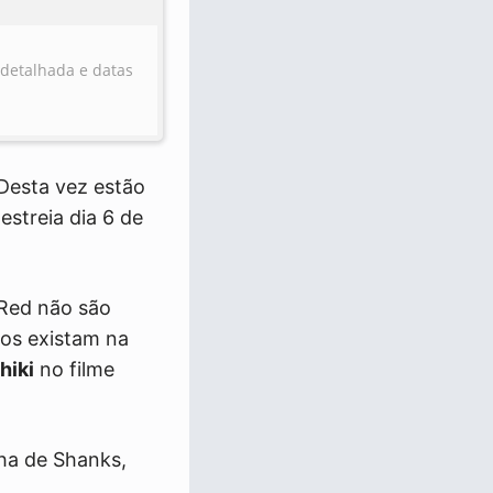
 detalhada e datas
Desta vez estão
estreia dia 6 de
 Red não são
os existam na
hiki
no filme
ilha de Shanks,