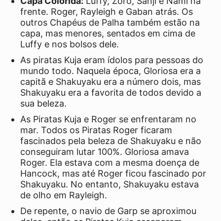
Capa Colorida:
Luffy, Zoro, Sanji e Nami na
frente. Roger, Rayleigh e Gaban atrás. Os
outros Chapéus de Palha também estão na
capa, mas menores, sentados em cima de
Luffy e nos bolsos dele.
As piratas Kuja eram ídolos para pessoas do
mundo todo. Naquela época, Gloriosa era a
capitã e Shakuyaku era a número dois, mas
Shakuyaku era a favorita de todos devido a
sua beleza.
As Piratas Kuja e Roger se enfrentaram no
mar. Todos os Piratas Roger ficaram
fascinados pela beleza de Shakuyaku e não
conseguiram lutar 100%. Gloriosa amava
Roger. Ela estava com a mesma doença de
Hancock, mas até Roger ficou fascinado por
Shakuyaku. No entanto, Shakuyaku estava
de olho em Rayleigh.
De repente, o navio de Garp se aproximou