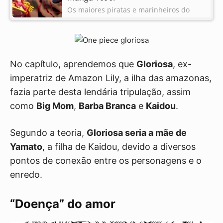
Os maiores piratas e marinheiros do
mundo reunidos! Veja como foi o início
do Incidente em God Valley em imagens
25/10/2023
vazadas do capítulo 1096 do mangá de
One Piece!
No capítulo, aprendemos que
Gloriosa
, ex-
imperatriz de Amazon Lily, a ilha das amazonas,
fazia parte desta lendária tripulação, assim
como
Big Mom
,
Barba Branca
e
Kaidou
.
Segundo a teoria,
Gloriosa seria a mãe de
Yamato
, a filha de Kaidou, devido a diversos
pontos de conexão entre os personagens e o
enredo.
“Doença” do amor