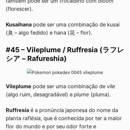
também pode ser um trocadilho com
bloom
(florescer).
Kusaihana
pode ser uma combinação de kusai
(臭 – algo fedido) e hana (花 – flor).
#45 – Vileplume / Ruffresia (ラフレ
シア – Rafureshia)
Vileplume
pode ser uma combinação de
vile
(algo ruim, desagradável) e
plume
(pluma).
Ruffresia
é a pronúncia japonesa do nome da
planta
raflésia
, que é conhecida por ter a maior
flor do mundo e por seu odor forte e