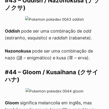
#43 – Oddish / Nazonokusa (ナゾ
ノクサ)
Oddish
pode ser uma combinação de
odd
(estranho, esquisito) e
raddish
(rabanete).
Nazonokusa
pode ser uma combinação de
nazo (謎 – enigmático) e kusa (草 – erva).
#44 – Gloom / Kusaihana (クサイ
ハナ)
Gloom
significa melancolia em inglês, mas