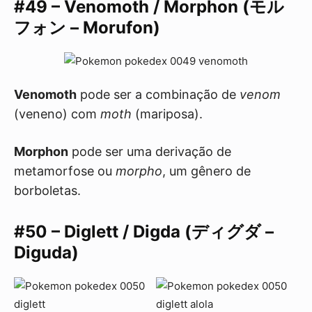
#49 – Venomoth / Morphon (モル
フォン – Morufon)
Venomoth
pode ser a combinação de
venom
(veneno) com
moth
(mariposa).
Morphon
pode ser uma derivação de
metamorfose ou
morpho
, um gênero de
borboletas.
#50 – Diglett / Digda (ディグダ –
Diguda)