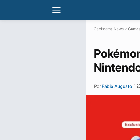
Geekdama News
Game
Pokémon 
Nintendo
·
2
Por
Fábio Augusto