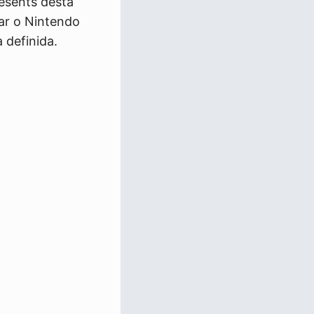
esents desta
rar o Nintendo
 definida.