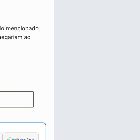
ido mencionado
hegariam ao