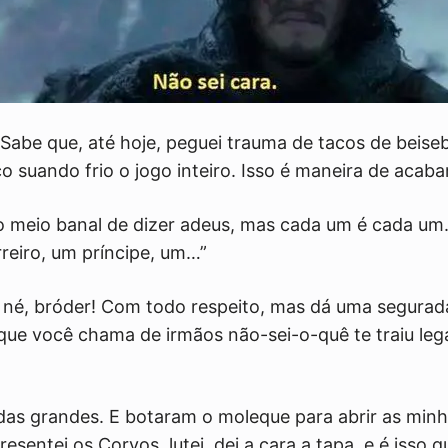
 Sabe que, até hoje, peguei trauma de tacos de beise
ico suando frio o jogo inteiro. Isso é maneira de aca
to meio banal de dizer adeus, mas cada um é cada um.
rreiro, um príncipe, um…”
 né, bróder! Com todo respeito, mas dá uma segurada
i que você chama de irmãos não-sei-o-quê te traiu leg
as grandes. E botaram o moleque para abrir as minha
resentei os Corvos, lutei, dei a cara a tapa, e é isso 