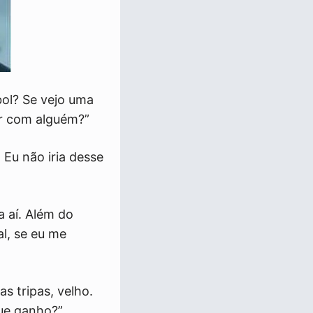
bol? Se vejo uma
bar com alguém?”
 Eu não iria desse
 aí. Além do
al, se eu me
s tripas, velho.
que ganho?”