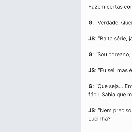
Fazem certas coi
G
: “Verdade. Que
JS
: “Baita série, j
G
: “Sou coreano,
JS
: “Eu sei, mas 
G
: “Que seja… En
fácil. Sabia que 
JS
: “Nem precis
Lucinha?”