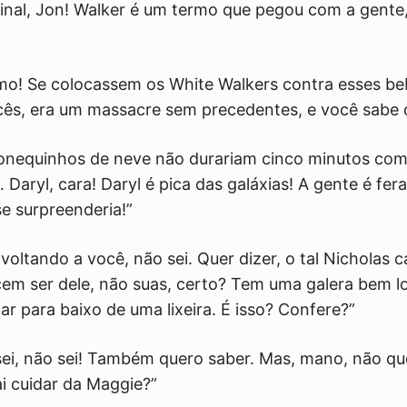
iginal, Jon! Walker é um termo que pegou com a gente
smo! Se colocassem os White Walkers contra esses be
ês, era um massacre sem precedentes, e você sabe d
bonequinhos de neve não durariam cinco minutos comi
Daryl, cara! Daryl é pica das galáxias! A gente é fera
se surpreenderia!”
 voltando a você, não sei. Quer dizer, o tal Nicholas c
ecem ser dele, não suas, certo? Tem uma galera bem 
tar para baixo de uma lixeira. É isso? Confere?”
 sei, não sei! Também quero saber. Mas, mano, não qu
 cuidar da Maggie?”