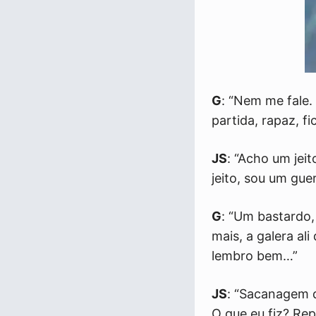
G
: “Nem me fale.
partida, rapaz, f
JS
: “Acho um jei
jeito, sou um gue
G
: “Um bastardo,
mais, a galera al
lembro bem…”
JS
: “Sacanagem d
O que eu fiz? Rep