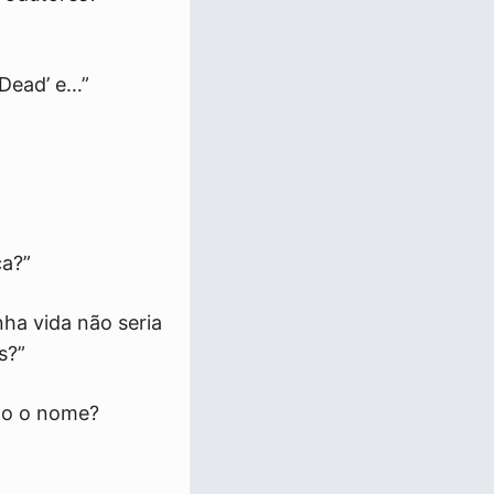
 Dead’ e…”
ca?”
ha vida não seria
s?”
mo o nome?