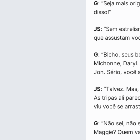
G
: “Seja mais or
disso!”
JS
: “Sem estreli
que assustam voc
G
: “Bicho, seus 
Michonne, Daryl… 
Jon. Sério, você 
JS
: “Talvez. Mas,
As tripas ali par
viu você se arras
G
: “Não sei, não
Maggie? Quem vai