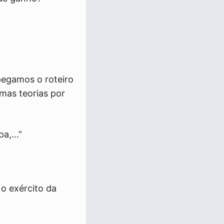
pegamos o roteiro
umas teorias por
apa,…”
o exército da