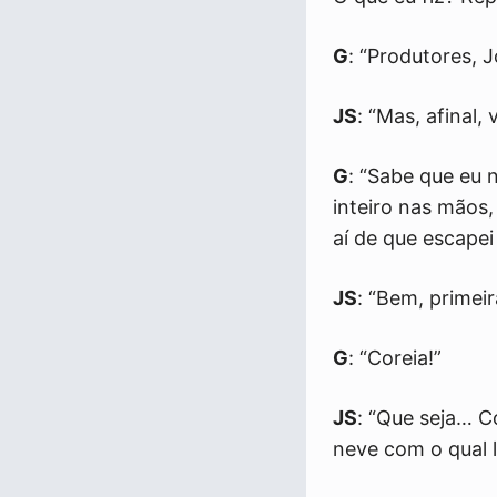
G
: “Produtores, 
JS
: “Mas, afinal
G
: “Sabe que eu 
inteiro nas mãos,
aí de que escape
JS
: “Bem, primei
G
: “Coreia!”
JS
: “Que seja… C
neve com o qual 