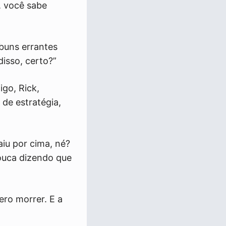
, você sabe
buns errantes
isso, certo?”
go, Rick,
 de estratégia,
aiu por cima, né?
louca dizendo que
ero morrer. E a