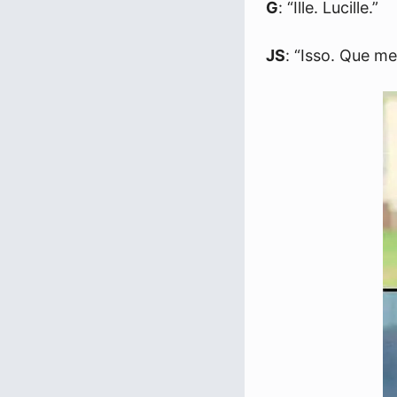
G
: “Ille. Lucille.”
JS
: “Isso. Que m