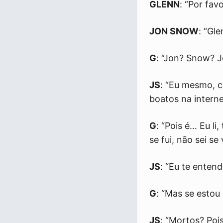
GLENN
: “Por fa
JON SNOW
: “Gl
G
: “Jon? Snow? 
JS
: “Eu mesmo, c
boatos na intern
G
: “Pois é… Eu l
se fui, não sei s
JS
: “Eu te entend
G
: “Mas se estou
JS
: “Mortos? Poi