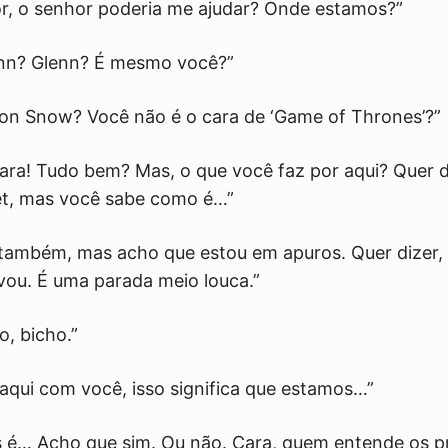
vor, o senhor poderia me ajudar? Onde estamos?”
enn? Glenn? É mesmo você?”
Jon Snow? Você não é o cara de ‘Game of Thrones’?”
ara! Tudo bem? Mas, o que você faz por aqui? Quer diz
et, mas você sabe como é…”
i, também, mas acho que estou em apuros. Quer dizer, 
e vou. É uma parada meio louca.”
o, bicho.”
 aqui com você, isso significa que estamos…”
s é… Acho que sim. Ou não. Cara, quem entende os p