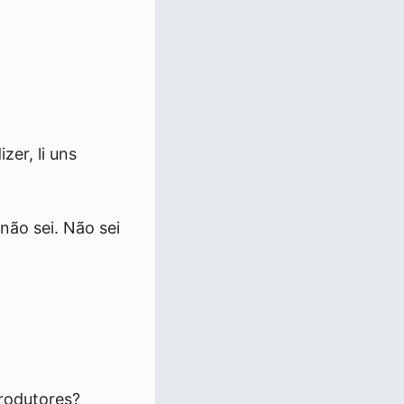
er, li uns
não sei. Não sei
rodutores?