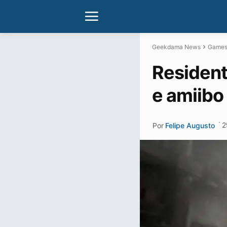
Geekdama News
Game
Resident
e amiibo
·
2
Por
Felipe Augusto