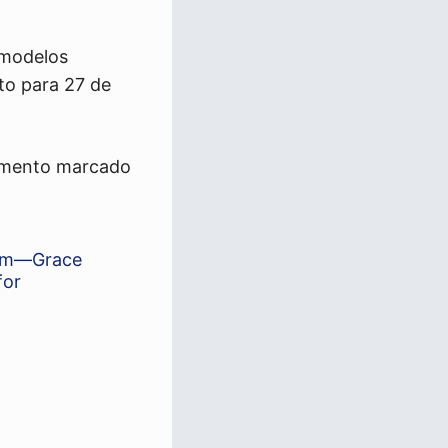
 modelos
to para 27 de
çamento marcado
iem—Grace
for