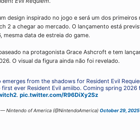
ident Evil Requiem
.
 um design inspirado no jogo e será um dos primeiros
tch 2 a chegar ao mercado. O lançamento está previs
6, mesma data de estreia do game.
 baseado na protagonista Grace Ashcroft e tem lan
026. O visual da figura ainda não foi revelado.
o emerges from the shadows for Resident Evil Requ
 first ever Resident Evil amiibo. Coming spring 2026 
witch2
.
pic.twitter.com/R96DiXy2Sz
— Nintendo of America (@NintendoAmerica)
October 29, 2025