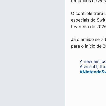
temáticos de
Res
O controle trará
especiais do Swi
fevereiro de 202
Já o amiibo será
para o início de 2
A new amiib
Ashcroft, the
#NintendoS