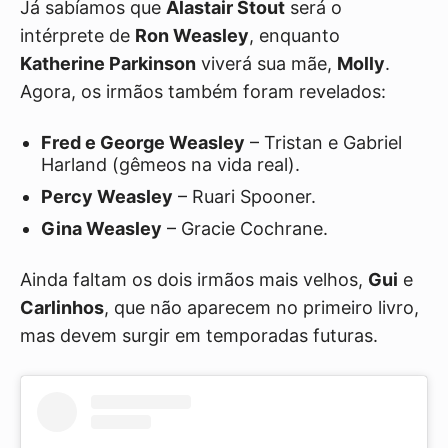
Já sabíamos que
Alastair Stout
será o
intérprete de
Ron Weasley
, enquanto
Katherine Parkinson
viverá sua mãe,
Molly
.
Agora, os irmãos também foram revelados:
Fred e George Weasley
– Tristan e Gabriel
Harland (gêmeos na vida real).
Percy Weasley
– Ruari Spooner.
Gina Weasley
– Gracie Cochrane.
Ainda faltam os dois irmãos mais velhos,
Gui
e
Carlinhos
, que não aparecem no primeiro livro,
mas devem surgir em temporadas futuras.