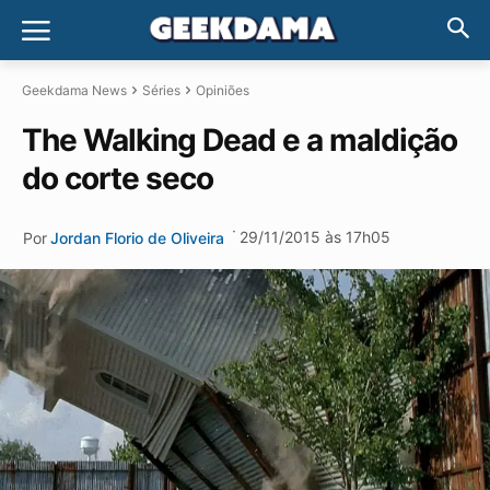
Geekdama News
Séries
Opiniões
The Walking Dead e a maldição
do corte seco
·
29/11/2015 às 17h05
Por
Jordan Florio de Oliveira