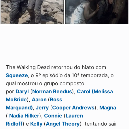
The Walking Dead retornou do hiato com
Squeeze
, o 9º episódio da 10ª temporada, o
qual mostrou o grupo composto
por
Daryl
(
Norman Reedus
),
Carol (
Melissa
McBride
),
Aaron
(
Ross
Marquand)
,
Jerry
(
Cooper Andrews
),
Magna
(
Nadia Hilker
),
Connie
(
Lauren
Ridloff
) e
Kelly
(
Angel Theory
) tentando sair