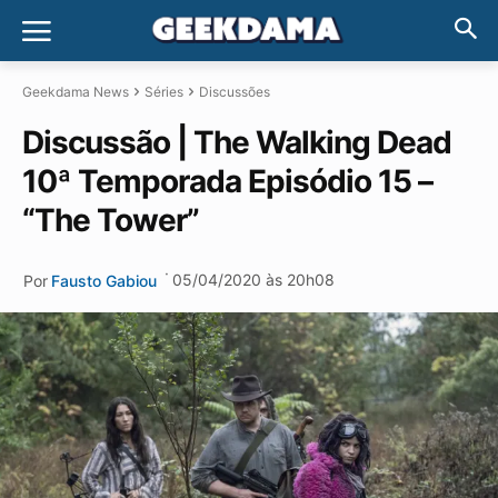
Geekdama News
Séries
Discussões
Discussão | The Walking Dead
10ª Temporada Episódio 15 –
“The Tower”
·
05/04/2020 às 20h08
Por
Fausto Gabiou