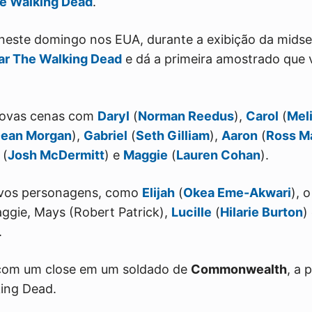
e Walking Dead
.
r neste domingo nos EUA, durante a exibição da mids
ar The Walking Dead
e dá a primeira amostrado que v
.
novas cenas com
Daryl
(
Norman Reedus
),
Carol
(
Mel
Dean Morgan
),
Gabriel
(
Seth Gilliam
),
Aaron
(
Ross M
(
Josh McDermitt
) e
Maggie
(
Lauren Cohan
).
ovos personagens, como
Elijah
(
Okea Eme-Akwari
), 
gie, Mays (Robert Patrick),
Lucille
(
Hilarie Burton
)
.
 com um close em um soldado de
Commonwealth
, a 
ing Dead.