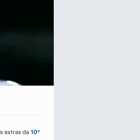
os extras da
10ª