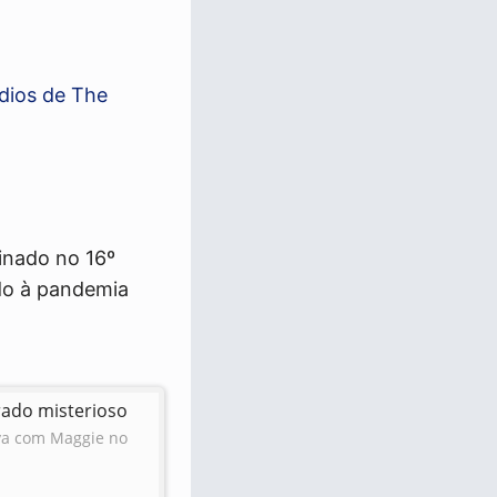
dios de The
inado no 16º
ido à pandemia
rado misterioso
ava com Maggie no