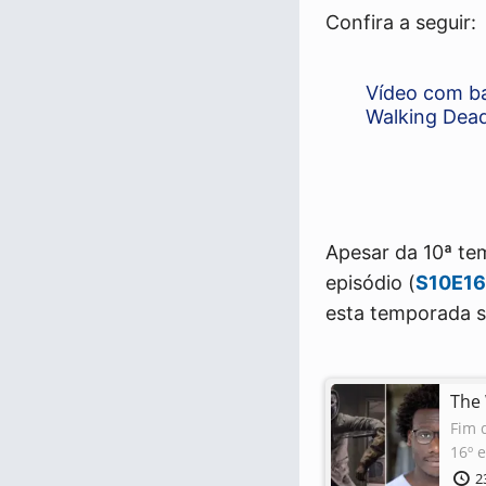
Confira a seguir:
Vídeo com ba
Walking Dea
Apesar da 10ª te
episódio (
S10E16
esta temporada s
The 
Fim 
16º 
2