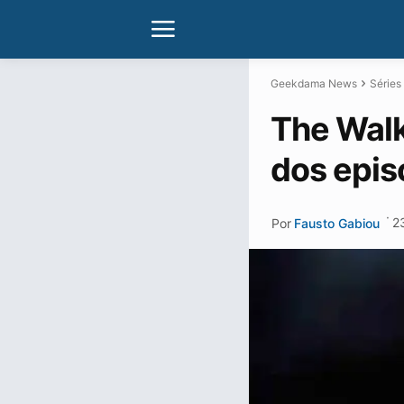
Geekdama News
Séries
The Walki
dos epis
·
2
Por
Fausto Gabiou