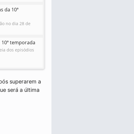
as da 10ª
ão no dia 28 de
a 10ª temporada
reia dos episódios
após superarem a
que será a última