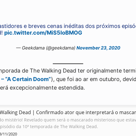
stidores e breves cenas inéditas dos próximos episó
d!
pic.twitter.com/MiS5loBMOG
— Geekdama (@geekdama)
November 23, 2020
mporada de The Walking Dead ter originalmente term
 – “A Certain Doom”
), que foi ao ar em outubro, dev
erá excepcionalmente estendida.
Walking Dead | Confirmado ator que interpretará o masca
do mistério! Revelado quem será o mascarado misterioso que est
episódio da 10ª temporada de The Walking Dead.
3/11/2020