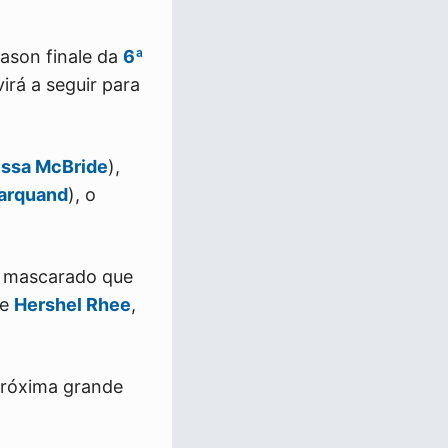
eason finale da
6ª
irá a seguir para
issa McBride
),
arquand
), o
o mascarado que
 e
Hershel Rhee
,
próxima grande