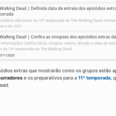
Walking Dead | Definida data de estreia dos episódios extr
porada
pisódios adicionais da 10ª temporada de The Walking Dead estrear
reiro de 2021.
9/11/2020
Walking Dead | Confira as sinopses dos episódios extras d
informações! Confira título, sinopse, roteiro, direção e data de est
as da 10ª temporada de The Walking Dead.
0/11/2020
sódios extras que mostrarão como os grupos estão 
urradores
e os preparativos para a
11ª temporada
, 
ead.