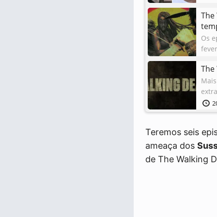
The 
tem
Os e
feve
1
The 
Mais 
extr
2
Teremos seis epi
ameaça dos
Suss
de The Walking D