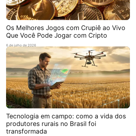
Os Melhores Jogos com Crupiê ao Vivo
Que Você Pode Jogar com Cripto
6 de julho de 2026
Tecnologia em campo: como a vida dos
produtores rurais no Brasil foi
transformada