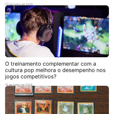
23 de junho de 2026
O treinamento complementar com a
cultura pop melhora o desempenho nos
jogos competitivos?
15 de junho de 2026