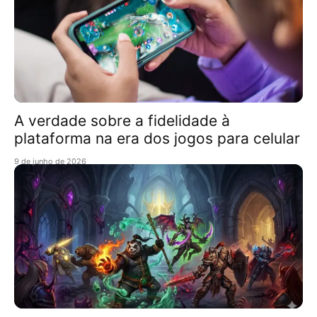
A verdade sobre a fidelidade à
plataforma na era dos jogos para celular
9 de junho de 2026