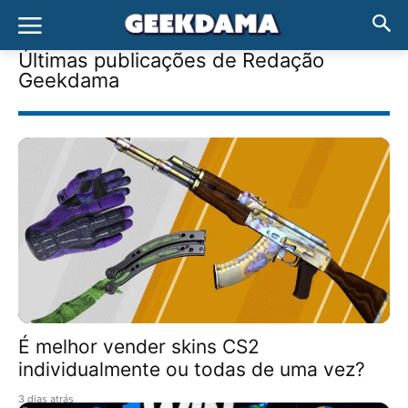
Últimas publicações de
Redação
Geekdama
É melhor vender skins CS2
individualmente ou todas de uma vez?
3 dias atrás