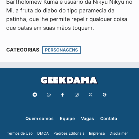
Bartholomew Kuma é usuário da Nikyu Nikyu no
Mi, a fruta do diabo do tipo paramecia da
patinha, que lhe permite repelir qualquer coisa
que patas em suas mãos toquem.
CATEGORIAS
PERSONAGENS
Quem somos
Equipe
Vagas
Contato
Termos de Uso
DMCA
Padrões Editoriais
Imprensa
Disclaimer