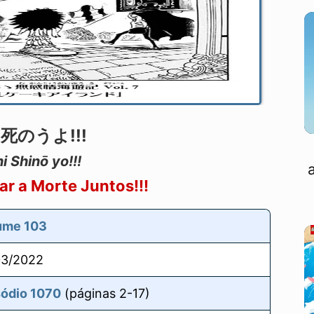
死のうよ!!!
i Shinō yo!!!
r a Morte Juntos!!!
ume 103
03/2022
sódio 1070
(páginas 2-17)