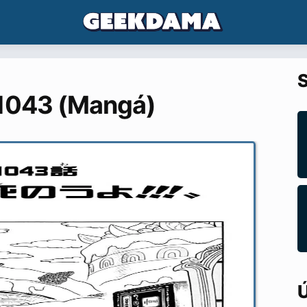
S
 1043 (Mangá)
Ú