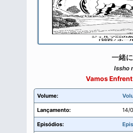
一緒に
Issho n
Vamos Enfrenta
Volume:
Vol
Lançamento:
14/
Episódios:
Epi