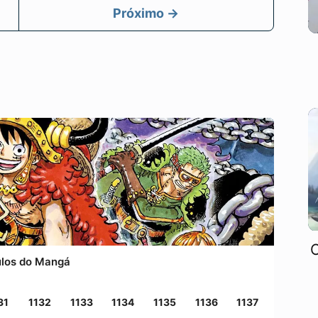
Próximo →
O
ulos do Mangá
31
1132
1133
1134
1135
1136
1137