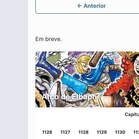
← Anterior
Em breve.
Arco de Elbaph
Capít
1126
1127
1128
1129
1130
11