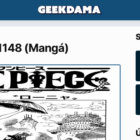
S
 1148 (Mangá)
Ú