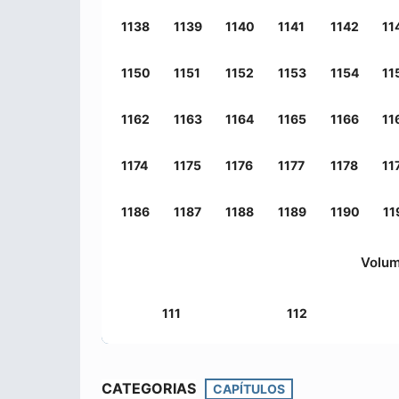
1138
1139
1140
1141
1142
11
1150
1151
1152
1153
1154
11
1162
1163
1164
1165
1166
11
1174
1175
1176
1177
1178
11
1186
1187
1188
1189
1190
11
Volu
111
112
CATEGORIAS
CAPÍTULOS