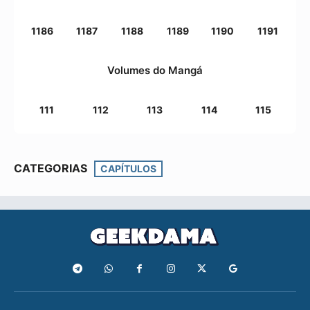
1186
1187
1188
1189
1190
1191
Volumes do Mangá
111
112
113
114
115
CATEGORIAS
CAPÍTULOS